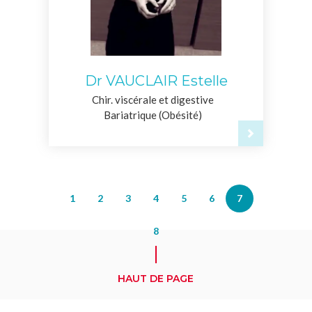
Dr VAUCLAIR Estelle
Chir. viscérale et digestive
Bariatrique (Obésité)
1
2
3
4
5
6
7
8
HAUT DE PAGE