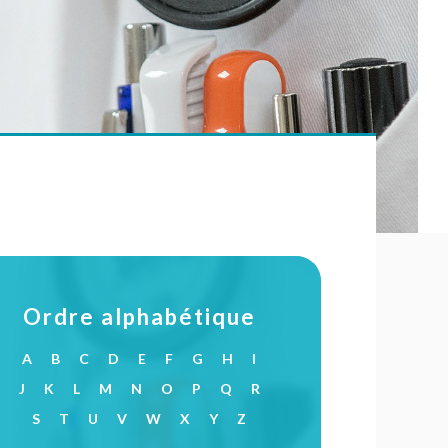
Ordre alphabétique
A
B
C
D
E
F
G
H
I
J
K
L
M
N
O
P
Q
R
S
T
U
V
W
X
Y
Z