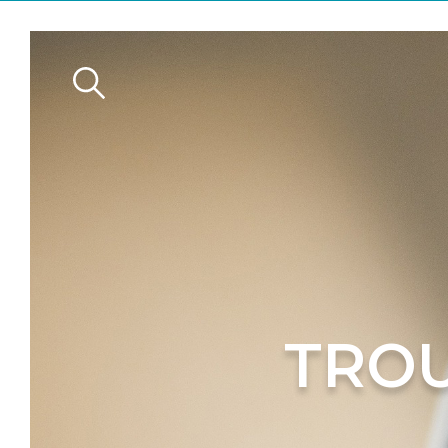
n
TROU
s