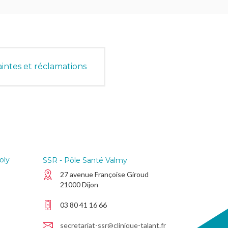
intes et réclamations
oly
SSR - Pôle Santé Valmy
27 avenue Françoise Giroud
21000 Dijon
03 80 41 16 66
secretariat-ssr@clinique-talant.fr