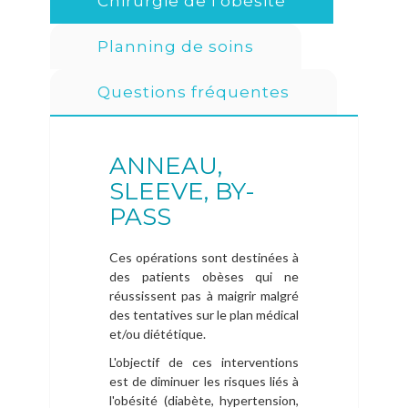
Chirurgie de l'obésité
Bloc opératoire
Chimiothérapie
Planning de soins
Qualité et sécurité des soins
et
IRM Radiologie Scanner
Questions fréquentes
Le Pôle Santé Valmy
Comités et commissions
Destruction Tumorale Percutanée par
Gériatrie
Droits et information des usagers
Radiofréquence
ANNEAU,
Unité Cognitivo Comportementale
SLEEVE, BY-
Cabinet de Kinesithérapie
PASS
Nutrition et Hôpital de jour en nutrition
Ces opérations sont destinées à
des patients obèses qui ne
réussissent pas à maigrir malgré
des tentatives sur le plan médical
et/ou diététique.
L'objectif de ces interventions
est de diminuer les risques liés à
l'obésité (diabète, hypertension,