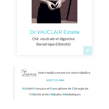
Dr VAUCLAIR Estelle
Chir. viscérale et digestive
Bariatrique (Obésité)
Notre établissement est centre labellisé
SOFFCO-MM
SO
ciété
F
rançaise et
F
rancophone de
C
hirurgie de
l'
O
bésité et des
M
aladies
M
étaboliques