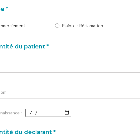
e *
emerciement
Plainte - Réclamation
ntité du patient *
m
nom
naissance :
ntité du déclarant *