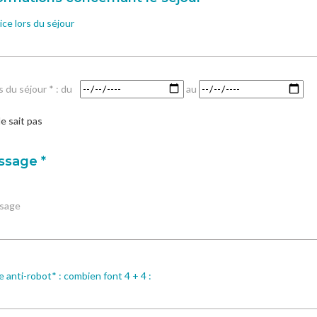
ice lors du séjour
 du séjour * : du
au
e sait pas
sage *
sage
 anti-robot* : combien font 4 + 4 :