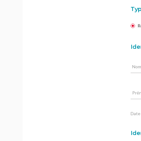
Typ
R
Ide
No
Pré
Date 
Ide