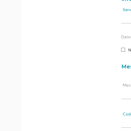
Serv
Dates
N
Mes
Mes
Code