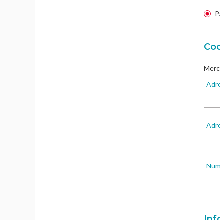
P
Coo
Merci
Adre
Adre
Numé
Inf