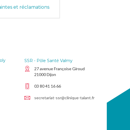
intes et réclamations
oly
SSR - Pôle Santé Valmy
27 avenue Françoise Giroud
21000 Dijon
03 80 41 16 66
secretariat-ssr@clinique-talant.fr