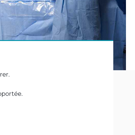
rer.
pportée.