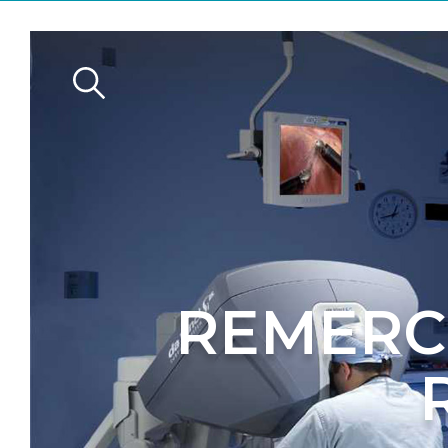
n
REMERCI
s