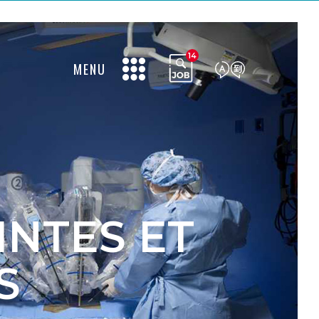
14
MENU
INTES ET
S