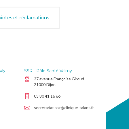
intes et réclamations
oly
SSR - Pôle Santé Valmy
27 avenue Françoise Giroud
21000 Dijon
03 80 41 16 66
secretariat-ssr@clinique-talant.fr