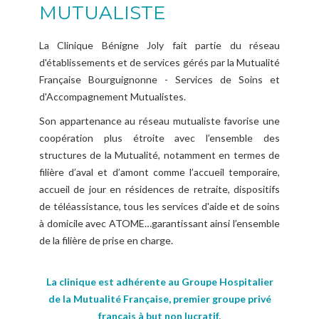
MUTUALISTE
Bloc opératoire
Chimiothérapie
Qualité et sécurité des soins
et
La Clinique Bénigne Joly fait partie du réseau
d'établissements et de services gérés par la Mutualité
IRM Radiologie Scanner
Le Pôle Santé Valmy
Comités et commissions
Française Bourguignonne - Services de Soins et
d'Accompagnement Mutualistes.
Destruction Tumorale Percutanée par
Gériatrie
Droits et information des usagers
Radiofréquence
Son appartenance au réseau mutualiste favorise une
coopération plus étroite avec l’ensemble des
Unité Cognitivo Comportementale
Cabinet de Kinesithérapie
structures de la Mutualité, notamment en termes de
filière d’aval et d’amont comme l’accueil temporaire,
Nutrition et Hôpital de jour en nutrition
accueil de jour en résidences de retraite, dispositifs
de téléassistance, tous les services d'aide et de soins
à domicile avec ATOME…garantissant ainsi l’ensemble
de la filière de prise en charge.
La clinique est adhérente au Groupe Hospitalier
de la Mutualité Française, premier groupe privé
français à but non lucratif.