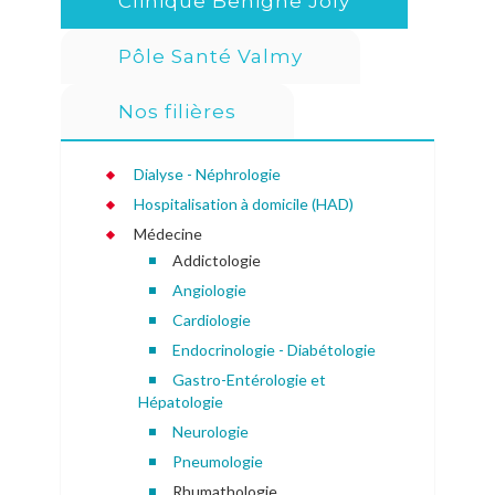
Clinique Benigne Joly
Bloc opératoire
Chimiothérapie
Pôle Santé Valmy
Qualité et sécurité des soins
et
IRM Radiologie Scanner
Nos filières
Le Pôle Santé Valmy
Comités et commissions
Destruction Tumorale Percutanée par
Gériatrie
Droits et information des usagers
Dialyse - Néphrologie
Radiofréquence
Hospitalisation à domicile (HAD)
Unité Cognitivo Comportementale
Cabinet de Kinesithérapie
Médecine
Addictologie
Nutrition et Hôpital de jour en nutrition
Angiologie
Cardiologie
Endocrinologie - Diabétologie
Gastro-Entérologie et
Hépatologie
Neurologie
Pneumologie
Rhumathologie