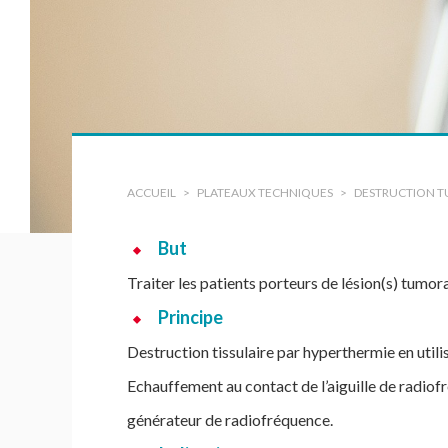
tions
ACCUEIL
PLATEAUX TECHNIQUES
DESTRUCTION T
But
Traiter les patients porteurs de lésion(s) tumora
Principe
Destruction tissulaire par hyperthermie en utili
Echauffement au contact de l’aiguille de radiofré
générateur de radiofréquence.