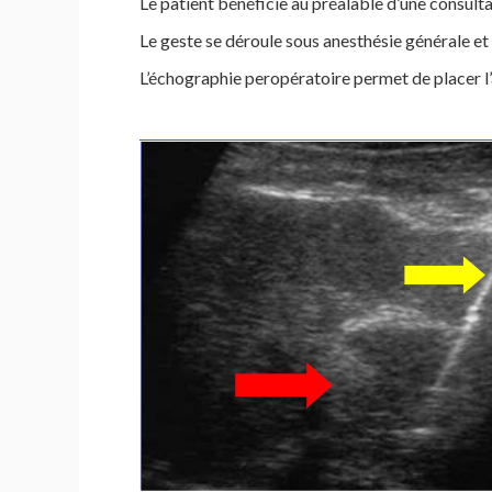
Le patient bénéficie au préalable d’une consult
Le geste se déroule sous anesthésie générale et
L’échographie peropératoire permet de placer l’