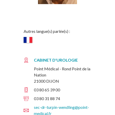
Autres langue(s) parlée(s) :
CABINET D'UROLOGIE
Point Médical - Rond Point de la
Nation
21000 DIJON
03 80 65 39 00
03 80 31 88 74
sec-dr-turpin-wendling@point-
medical.fr