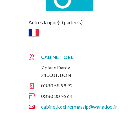
Autres langue(s) parlée(s) :
CABINET ORL
7 place Darcy
21000 DIJON
03 80 58 99 92
03 80 30 96 64
cabinetkoehrermassip@wanadoo.fr