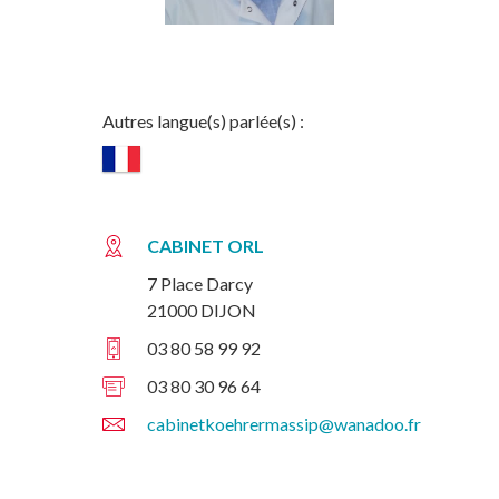
Autres langue(s) parlée(s) :
CABINET ORL
7 Place Darcy
21000 DIJON
03 80 58 99 92
03 80 30 96 64
cabinetkoehrermassip@wanadoo.fr